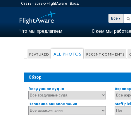
Стать частью FlightAware
Вход
Всё
Что мы предлагаем
С кем мы работа
ALL PHOTOS
FEATURED
RECENT COMMENTS
Обзор
Воздушное судно
Аэропор
Название авиакомпании
Staff pic