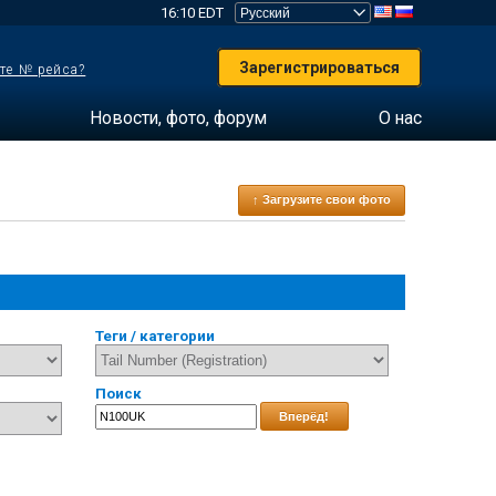
16:10 EDT
Зарегистрироваться
те № рейса?
Новости, фото, форум
О нас
↑ Загрузите свои фото
Теги / категории
Поиск
Вперёд!