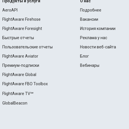
Продукты и услуги
О нас
AeroAPI
Подробнее
FlightAware Firehose
Вакансии
FlightAware Foresight
История компании
Быстрые отчеты
Реклама у нас
Пользовательские отчеты
Новости веб-сайта
FlightAware Aviator
Блог
Премиум-подписки
Вебинары
FlightAware Global
FlightAware FBO Toolbox
FlightAware TV℠
GlobalBeacon