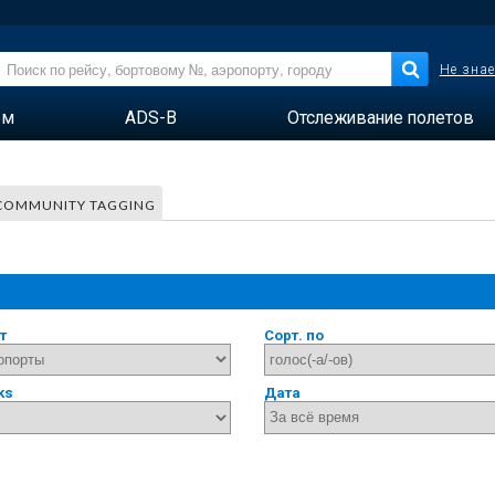
Не знае
ем
ADS-B
Отслеживание полетов
COMMUNITY TAGGING
т
Сорт. по
ks
Дата