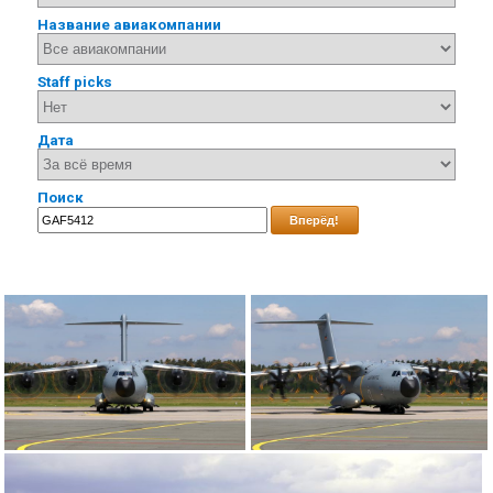
Название авиакомпании
Staff picks
Дата
Поиск
Вперёд!