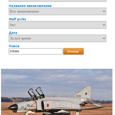
Название авиакомпании
Staff picks
Дата
Поиск
Вперёд!