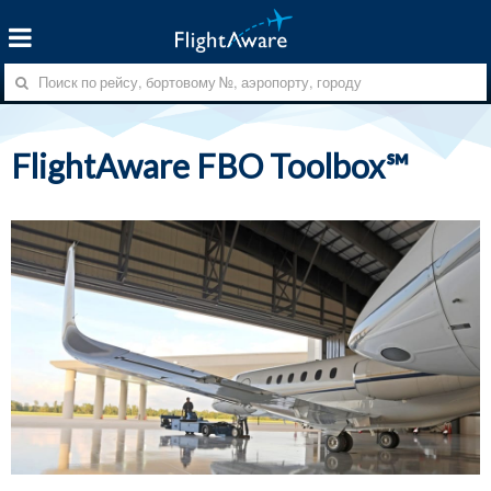
FlightAware FBO Toolbox℠